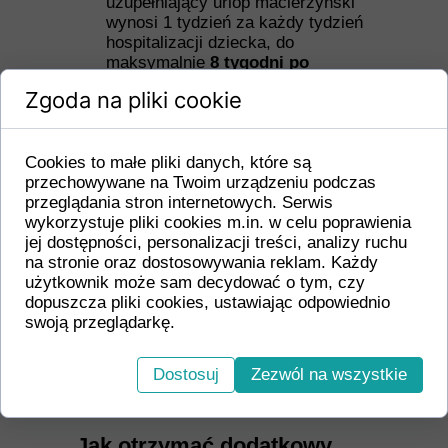
uzupełniający urlop macierzyński
wynosi 1 tydzień za każdy tydzień
hospitalizacji dziecka, do
maksymalnie
8 tygodni po
porodzie
.
Zgoda na pliki cookie
Dzieci urodzone po 37. tygodniu
ciąży, hospitalizowane przez min.
2 dni między 5. a 28. dniem
Cookies to małe pliki danych, które są
życia
▶ uzupełniający urlop
przechowywane na Twoim urządzeniu podczas
macierzyński wynosi 1 tydzień za
przeglądania stron internetowych. Serwis
każdy tydzień pobytu dziecka w
wykorzystuje pliki cookies m.in. w celu poprawienia
szpitalu, do maksymalnie
8 tygodni
jej dostępności, personalizacji treści, analizy ruchu
po porodzie
.
na stronie oraz dostosowywania reklam. Każdy
użytkownik może sam decydować o tym, czy
W przypadku ciąż mnogich podstawą
dopuszcza pliki cookies, ustawiając odpowiednio
do obliczenia urlopu jest
najmniejsza
swoją przeglądarkę.
masa urodzeniowa dziecka oraz
najdłuższy czas hospitalizacji
.
Uwaga!
Okresy pobytu w szpitalu
Dostosuj
Zezwól na wszystkie
sumują się, a niepełne tygodnie są
zaokrąglane w górę.
Jak otrzymać dodatkowy