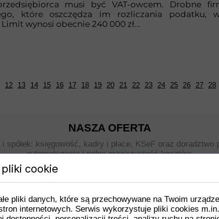
przedsiębiorca musi być VAT-owcem. Drobne fir
o, które oszczędza im rozliczania podatku, w
 Limit wynosi obecnie 240 000 zł...
12
13
14
15
16
17
18
19
20
21
22
23
24
25
26
27
28
NASZA OFERTA
i spółek: księgowość, kadry i płace, KSeF oraz doradztwo p
automatyzacja i pełna przejrzystość kosztów.
pliki cookie
ałe pliki danych, które są przechowywane na Twoim urządz
stron internetowych. Serwis wykorzystuje pliki cookies m.in
j dostępności, personalizacji treści, analizy ruchu na stroni