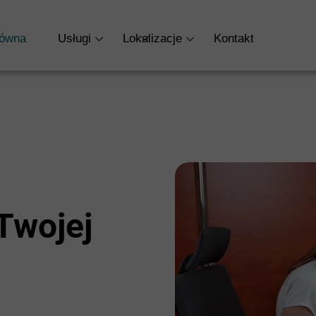
TRONA GŁÓWNA
O NAS
OFERTA
BLO
łówna
Usługi
Lokalizacje
Kontakt
RODO
KADRY I PŁACE
Kadry i Płace
Jastrzębie-Zdrój
KSIĘGOWOŚĆ
Księgowość
Racibórz
DORADZTWO POD
Założenie Firmy
ROZLICZENIA ZAG
Doradztwo Podatkowe
ZAŁOŻENIE FIRMY
Twojej