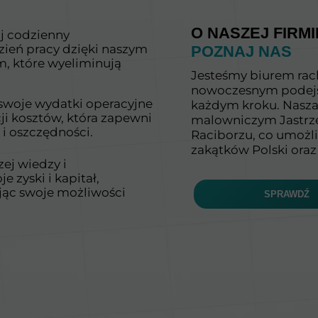
O NASZEJ FIRMI
ój codzienny
ień pracy dzięki naszym
POZNAJ NAS
 które wyeliminują
Jesteśmy biurem rac
nowoczesnym podejś
swoje wydatki operacyjne
każdym kroku. Nasza 
cji kosztów, która zapewni
malowniczym Jastrzę
 i oszczędności.
Raciborzu, co umożl
zakątków Polski oraz
zej wiedzy i
 zyski i kapitał,
jąc swoje możliwości
SPRAWDŹ