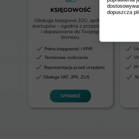
dostosowywan
KSIĘGOWOŚĆ
dopuszcza pli
Obsługa księgowa JDG, spółek i
Out
startupów – zgodna z przepisami
f
i dopasowana do Twojego
biznesu.
Li
Pełna księgowość i KPiR
Um
Terminowe rozliczenia
PI
Reprezentacja przed urzędami
Obsługa VAT, JPK, ZUS
St
SPRAWDŹ