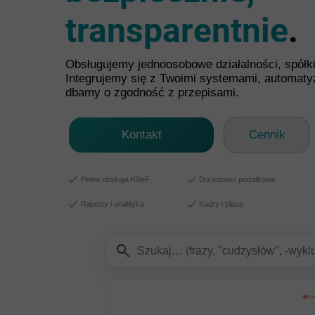
transparentnie
.
Obsługujemy jednoosobowe działalności, spółki 
Integrujemy się z Twoimi systemami, automaty
dbamy o zgodność z przepisami.
Kontakt
Cennik
Pełna obsługa KSeF
Doradztwo podatkowe
Raporty i analityka
Kadry i płace
search
Szukaj treści