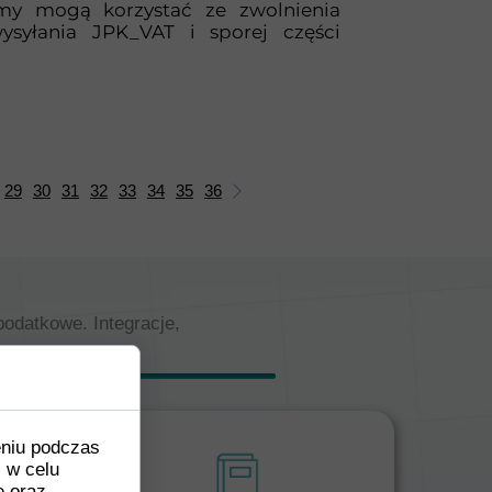
my mogą korzystać ze zwolnienia
ysyłania JPK_VAT i sporej części
29
30
31
32
33
34
35
36
odatkowe. Integracje,
eniu podczas
. w celu
e oraz