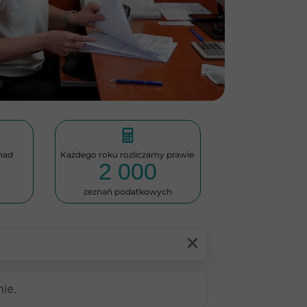
nad
Każdego roku rozliczamy prawie
2 000
zeznań podatkowych
close
ie.