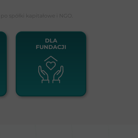
po spółki kapitałowe i NGO.
DLA
FUNDACJI