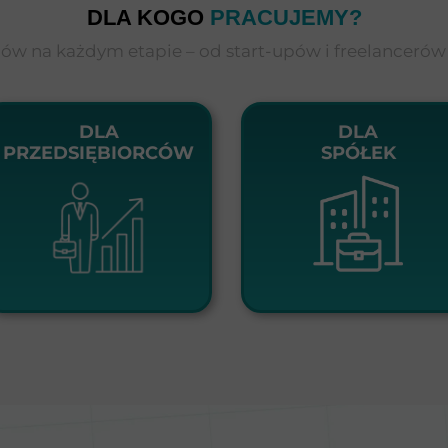
DLA KOGO
PRACUJEMY?
w na każdym etapie – od start-upów i freelancerów 
DLA
DLA
PRZEDSIĘBIORCÓW
SPÓŁEK