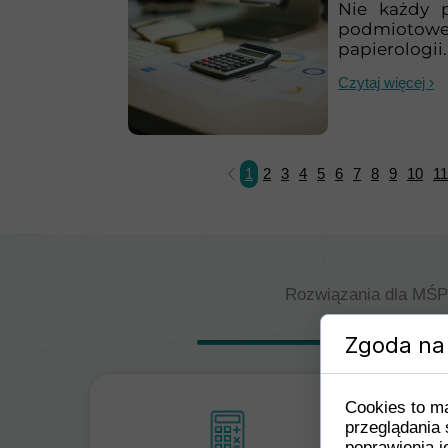
Nie każdy 
podmiotoweg
papierologii.
Czytaj więcej ›
1
2
3
4
5
6
7
8
9
10
11
Rozwiązania dla MŚP 
Zgoda na 
Cookies to m
przeglądania 
poprawienia je