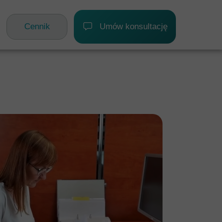
G
DOFINANSOWANIA
KONTAKT
Cennik
Umów konsultację
ATKOWE
RANICZNE