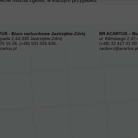
rzeciw można zgłosić w każdym przypadku.
US - Biuro rachunkowe Jastrzębie-Zdrój
BR ACARTUS – Biu
topada 2,44-330 Jastrzębie-Zdrój
ul. Kilińskiego 2,47
75 15 26, (+48) 501 045 636,
(+48) 32 417 01 00
cartus.pl
raciborz@acartus.p