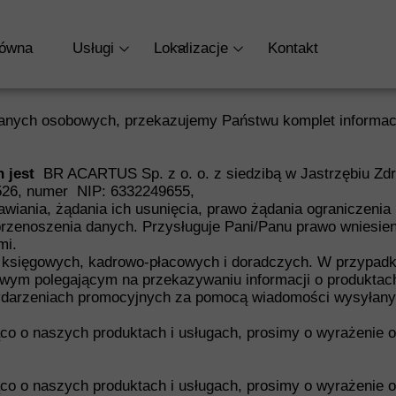
TRONA GŁÓWNA
O NAS
OFERTA
BLO
łówna
Usługi
Lokalizacje
Kontakt
RODO
KADRY I PŁACE
Kadry i Płace
Jastrzębie-Zdrój
KSIĘGOWOŚĆ
Księgowość
Racibórz
 danych osobowych, przekazujemy Państwu komplet informac
DORADZTWO POD
Założenie Firmy
 jest
BR ACARTUS Sp. z o. o. z siedzibą w Jastrzębiu Zdroj
ROZLICZENIA ZAG
Doradztwo Podatkowe
1526, numer NIP: 6332249655,
wiania, żądania ich usunięcia, prawo żądania ograniczenia
ZAŁOŻENIE FIRMY
rzenoszenia danych. Przysługuje Pani/Panu prawo wniesieni
mi.
g księgowych, kadrowo-płacowych i doradczych. W przypadku
wym polegającym na przekazywaniu informacji o produktac
wydarzeniach promocyjnych za pomocą wiadomości wysyłanyc
co o naszych produktach i usługach, prosimy o wyrażenie o
co o naszych produktach i usługach, prosimy o wyrażenie o