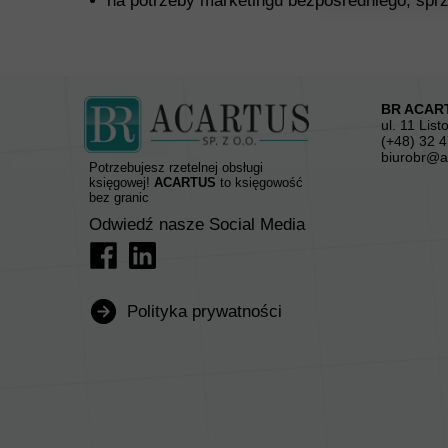
na potrzeby marketingu bezpośredniego, sp
BR ACART
ul. 11 Lis
(+48) 32 4
biurobr@a
Potrzebujesz rzetelnej obsługi
księgowej!
ACARTUS
to księgowość
bez granic
Odwiedź nasze Social Media
Polityka prywatności