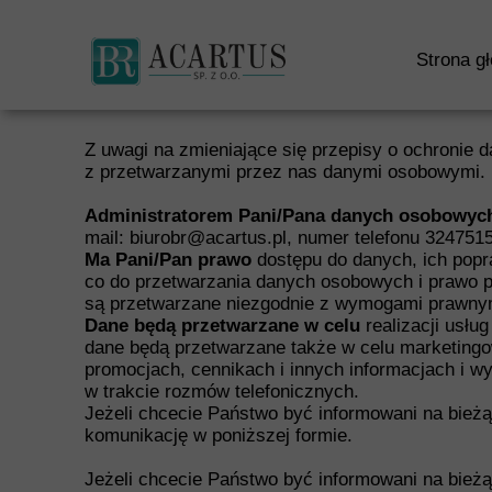
S
Strona g
Z uwagi na zmieniające się przepisy o ochronie
z przetwarzanymi przez nas danymi osobowymi.
Administratorem Pani/Pana danych osobowych
mail: biurobr@acartus.pl, numer telefonu 32475
Ma Pani/Pan prawo
dostępu do danych, ich popra
co do przetwarzania danych osobowych i prawo p
są przetwarzane niezgodnie z wymogami prawny
Dane będą przetwarzane w celu
realizacji usłu
dane będą przetwarzane także w celu marketingo
promocjach, cennikach i innych informacjach i 
w trakcie rozmów telefonicznych.
Jeżeli chcecie Państwo być informowani na bieżą
komunikację w poniższej formie.
Jeżeli chcecie Państwo być informowani na bieżą