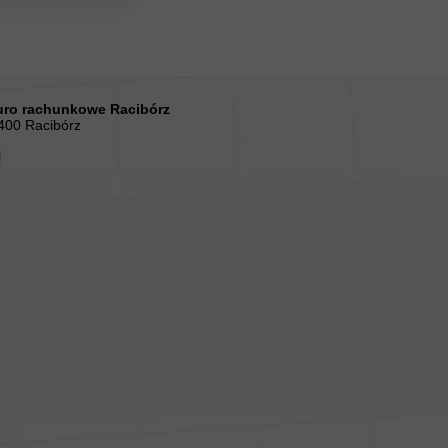
ro rachunkowe Racibórz
-400 Racibórz
l