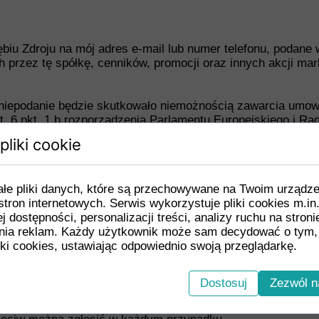
biu Zdroju na mój adres e-mail lub numer telefonu, podane
przez tę spółkę, cenników, promocji oraz innych akcji ma
 niepodanie będzie skutkowało niemożnością zawarcia umow
rt. 6 pkt. 1 b rozporządzenia Parlamentu Europejskiego i Ra
aniem danych osobowych i w sprawie swobodnego przepływu
pliki cookie
karbowe, Zakład Ubezpieczeń Społecznych oraz inne in
ałe pliki danych, które są przechowywane na Twoim urządz
stron internetowych. Serwis wykorzystuje pliki cookies m.in
j dostępności, personalizacji treści, analizy ruchu na stroni
trwania umowy i przez okres 10 lat od zakończenia wsp
ia reklam. Każdy użytkownik może sam decydować o tym,
ń lub do czasu odwołania zgody na wysyłanie wiadomości n
ki cookies, ustawiając odpowiednio swoją przeglądarkę.
onu.
rzeciwu wobec przetwarzania danych osobowych
, jeżeli 
Dostosuj
Zezwól n
ów, sprzeciw można zgłosić z przyczyn związanych ze szcze