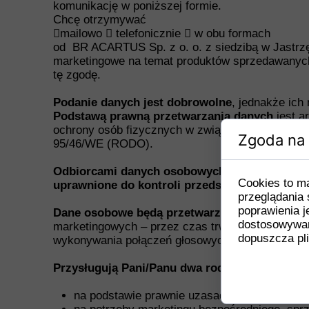
komunikację w poniższej formie.
Chcę otrzymywać
mailowo  telefonicznie  w obu formach
od BR ACARTUS Sp. z o. o. z siedzibą w Jastrzę
marketingowe na temat produktów sprzedawanych 
tę zgodę.
Podanie danych jest dobrowolne
, jednakże ich
Podstawą prawną przetwarzania danych
jest a
ochrony osób fizycznych w związku z przetwarz
Zgoda na 
95/46/WE (RODO).
Odbiorcami danych osobowych będą: urzędy s
Cookies to m
uprawnione do kontroli przedsiębiorców.
przeglądania 
poprawienia je
Dane osobowe będą przetwarzane przez okres 
dostosowywan
marketingowych – przez czas trwania tych działa
dopuszcza pli
wykonywania połączeń głosowych na numer telef
Przysługują Pani/Panu dwa rodzaje prawa sp
na podstawie prawnie uzasadnionych interes