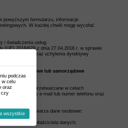
 w powyższym formularzu, informacje
rketingowych. W każdej chwili mogę wycofać
y i świadczenia usług.
dy (UE) 2016/679 z dnia 27.04.2016 r. w sprawie
 takich danych oraz uchylenia dyrektywy
stytucje państwowe lub samorządowe
eniu podczas
. w celu
e oraz
ółpracy
, a dane przetwarzane w celach
 czy
a wskazany adres e-mail lub numer telefonu oraz
administrator przetwarza dane osobowe
:
a wszystkie
gólną sytuacją właściciela danych;