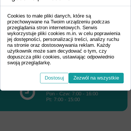
Kontakt telefoniczny
(+48) 32 475 15 26
Cookies to małe pliki danych, które są
(+48) 501 045 636
przechowywane na Twoim urządzeniu podczas
przeglądania stron internetowych. Serwis
wykorzystuje pliki cookies m.in. w celu poprawienia
jej dostępności, personalizacji treści, analizy ruchu
na stronie oraz dostosowywania reklam. Każdy
Kontakt elektroniczny
użytkownik może sam decydować o tym, czy
biurobr@acartus.pl
dopuszcza pliki cookies, ustawiając odpowiednio
swoją przeglądarkę.
Dostosuj
Zezwól na wszystkie
Godziny pracy
Pon - Czw: 7:00 - 16:00
Pt: 7:00 - 15:00