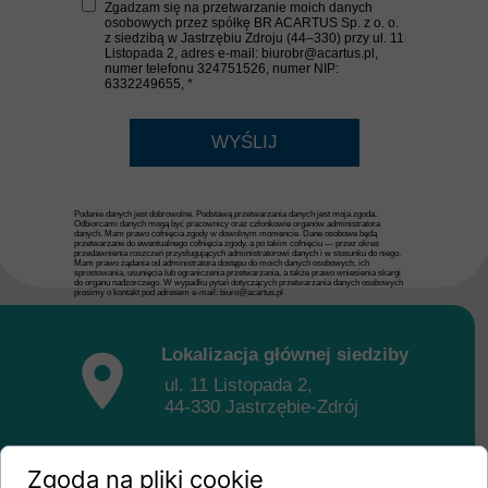
Zgadzam się na przetwarzanie moich danych
osobowych przez spółkę BR ACARTUS Sp. z o. o.
z siedzibą w Jastrzębiu Zdroju (44–330) przy ul. 11
Listopada 2, adres e-mail: biurobr@acartus.pl,
numer telefonu 324751526, numer NIP:
6332249655, *
WYŚLIJ
Podanie danych jest dobrowolne. Podstawą przetwarzania danych jest moja zgoda.
Odbiorcami danych mogą być pracownicy oraz członkowie organów administratora
danych. Mam prawo cofnięcia zgody w dowolnym momencie. Dane osobowe będą
przetwarzane do ewentualnego cofnięcia zgody, a po takim cofnięciu — przez okres
przedawnienia roszczeń przysługujących administratorowi danych i w stosunku do niego.
Mam prawo żądania od administratora dostępu do moich danych osobowych, ich
sprostowania, usunięcia lub ograniczenia przetwarzania, a także prawo wniesienia skargi
do organu nadzorczego. W wypadku pytań dotyczących przetwarzania danych osobowych
prosimy o kontakt pod adresem e-mail: biuro@acartus.pl
Lokalizacja głównej siedziby
ul. 11 Listopada 2,
44-330 Jastrzębie-Zdrój
Zgoda na pliki cookie