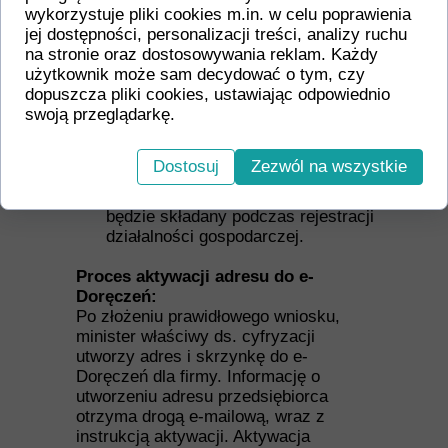
wykorzystuje pliki cookies m.in. w celu poprawienia
CEIDG.
jej dostępności, personalizacji treści, analizy ruchu
Wniosek o zmianę wpisu w
na stronie oraz dostosowywania reklam. Każdy
CEIDG
– przedsiębiorcy, którzy
użytkownik może sam decydować o tym, czy
złożą wniosek o zmianę wpisu w
dopuszcza pliki cookies, ustawiając odpowiednio
CEIDG po
30 czerwca 2025 r.
,
swoją przeglądarkę.
będą zobowiązani podać dane do
utworzenia adresu do e-Doręczeń.
Przedsiębiorcy zarejestrowani po
Dostosuj
Zezwól na wszystkie
1 stycznia 2025 r.
– wniosek o
utworzenie adresu do e-Doręczeń
będzie składany podczas rejestracji
działalności gospodarczej.
Proces aktywacji adresu do e-
Doręczeń:
Po złożeniu prawidłowego wniosku,
minister właściwy ds. cyfryzacji
utworzy adres i skrzynkę do e-
Doręczeń dla firmy. Informację o
utworzeniu adresu przedsiębiorca
otrzyma drogą e-mailową, wraz z
instrukcją aktywacji. Aktywacja