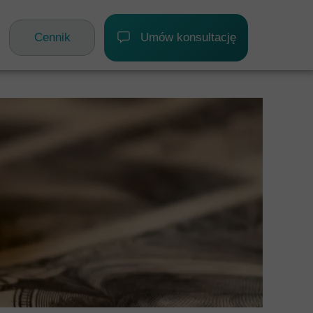
G
DOFINANSOWANIA
KONTAKT
Cennik
Umów konsultację
ATKOWE
RANICZNE