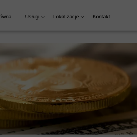
TRONA GŁÓWNA
O NAS
OFERTA
BLO
łówna
Usługi
Lokalizacje
Kontakt
RODO
KADRY I PŁACE
Kadry i Płace
Jastrzębie-Zdrój
KSIĘGOWOŚĆ
Księgowość
Racibórz
DORADZTWO POD
Założenie Firmy
ROZLICZENIA ZAG
Doradztwo Podatkowe
ZAŁOŻENIE FIRMY