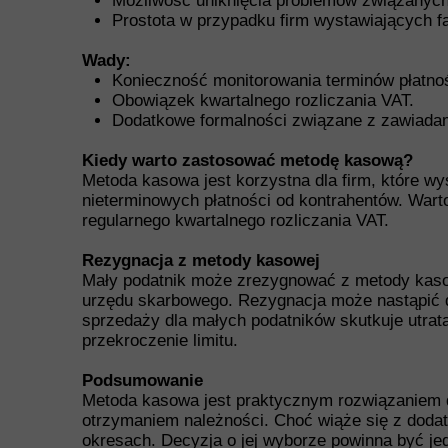
Możliwość uniknięcia problemów związanych
Prostota w przypadku firm wystawiających fa
Wady:
Konieczność monitorowania terminów płatnoś
Obowiązek kwartalnego rozliczania VAT.
Dodatkowe formalności związane z zawiada
Kiedy warto zastosować metodę kasową?
Metoda kasowa jest korzystna dla firm, które wy
nieterminowych płatności od kontrahentów. Warto
regularnego kwartalnego rozliczania VAT.
Rezygnacja z metody kasowej
Mały podatnik może zrezygnować z metody kasowe
urzędu skarbowego. Rezygnacja może nastąpić d
sprzedaży dla małych podatników skutkuje utrat
przekroczenie limitu.
Podsumowanie
Metoda kasowa jest praktycznym rozwiązaniem d
otrzymaniem należności. Choć wiąże się z dodat
okresach. Decyzja o jej wyborze powinna być jed