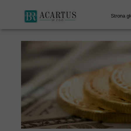
S
Strona g