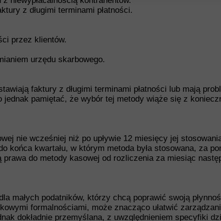
 z niewypłacalnością kontrahentów.
ktury z długimi terminami płatności.
ci przez klientów.
mianiem urzędu skarbowego.
stawiają faktury z długimi terminami płatności lub mają pr
 jednak pamiętać, że wybór tej metody wiąże się z koniecz
j nie wcześniej niż po upływie 12 miesięcy jej stosowani
o końca kwartału, w którym metoda była stosowana, za pom
ą prawa do metody kasowej od rozliczenia za miesiąc następ
la małych podatników, którzy chcą poprawić swoją płynność
kowymi formalnościami, może znacząco ułatwić zarządzanie
nak dokładnie przemyślana, z uwzględnieniem specyfiki dzi