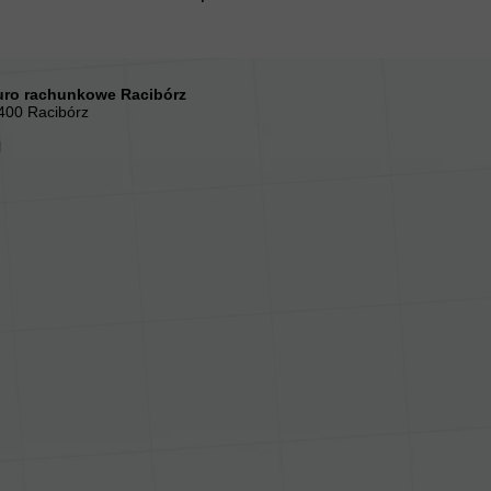
ro rachunkowe Racibórz
-400 Racibórz
l