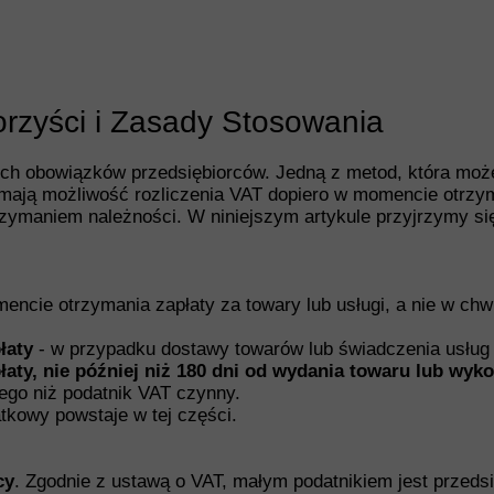
rzyści i Zasady Stosowania
ych obowiązków przedsiębiorców. Jedną z metod, która moż
y mają możliwość rozliczenia VAT dopiero w momencie otrzy
rzymaniem należności. W niniejszym artykule przyjrzymy się
cie otrzymania zapłaty za towary lub usługi, a nie w chwi
łaty
- w przypadku dostawy towarów lub świadczenia usług
łaty, nie później niż 180 dni od wydania towaru lub wyk
ego niż podatnik VAT czynny.
tkowy powstaje w tej części.
cy
. Zgodnie z ustawą o VAT, małym podatnikiem jest przeds