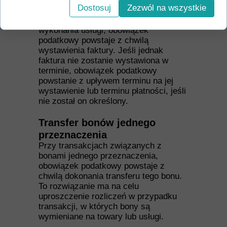
Dostosuj
Zezwól na wszystkie
jeśli przedsiębiorca wystawi fakturę
przed terminem dostawy towarów lub
wykonania usługi, obowiązek
podatkowy powstaje z chwilą
wystawienia faktury. Jeśli jednak
faktura nie zostanie wystawiona w
terminie, obowiązek podatkowy
powstanie z upływem terminu na jej
wystawienie lub terminu płatności, jeśli
nie został on określony.
Transfer bonów jednego
przeznaczenia
Przy transakcjach związanych z
bonami jednego przeznaczenia,
obowiązek podatkowy powstaje z
chwilą dokonania transferu tego bonu.
To rozwiązanie ma na celu
uproszczenie rozliczeń w przypadku
transakcji, w których bony są
wymieniane na towary lub usługi.