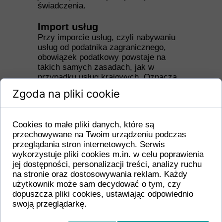
świadczenia.
Import usług
Przy imporcie usług, czyli nabywaniu
usług od podatnika zagranicznego,
obowiązek podatkowy powstaje na
takich samych zasadach, jak w
przypadku usług krajowych. Oznacza
to, że przedsiębiorca, który nabywa
Zgoda na pliki cookie
usługę od zagranicznego kontrahenta,
jest zobowiązany do rozliczenia VAT
zgodnie z polskimi przepisami. Ten
Cookies to małe pliki danych, które są
mechanizm pozwala na efektywne
przechowywane na Twoim urządzeniu podczas
opodatkowanie usług nabywanych z
przeglądania stron internetowych. Serwis
zagranicy.
wykorzystuje pliki cookies m.in. w celu poprawienia
jej dostępności, personalizacji treści, analizy ruchu
Szczególne przypadki
na stronie oraz dostosowywania reklam. Każdy
powstawania obowiązku
użytkownik może sam decydować o tym, czy
podatkowego
dopuszcza pliki cookies, ustawiając odpowiednio
W niektórych sytuacjach przepisy
swoją przeglądarkę.
przewidują inne zasady powstawania
obowiązku podatkowego. Na przykład,