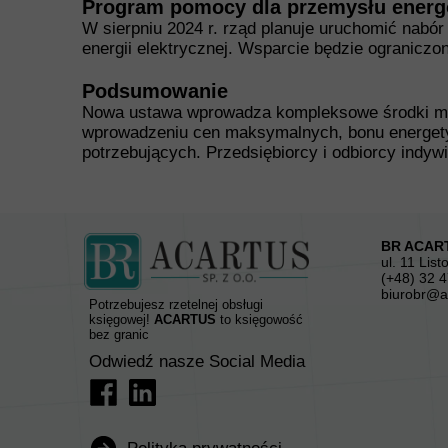
Program pomocy dla przemysłu ener
W sierpniu 2024 r. rząd planuje uruchomić nab
energii elektrycznej. Wsparcie będzie ogranicz
Podsumowanie
Nowa ustawa wprowadza kompleksowe środki maj
wprowadzeniu cen maksymalnych, bonu energetycz
potrzebujących. Przedsiębiorcy i odbiorcy indyw
BR ACART
ul. 11 Lis
(+48) 32 4
biurobr@a
Potrzebujesz rzetelnej obsługi
księgowej!
ACARTUS
to księgowość
bez granic
Odwiedź nasze Social Media