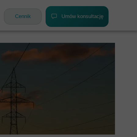
G
DOFINANSOWANIA
KONTAKT
Cennik
Umów konsultację
ATKOWE
RANICZNE