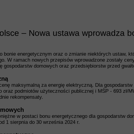
 Polsce – Nowa ustawa wprowadza b
 bonie energetycznym oraz o zmianie niektórych ustaw, któr
ego. W ramach nowych przepisów wprowadzone zostały ceny
nę gospodarstw domowych oraz przedsiębiorstw przed gwał
zną
 cenę maksymalną za energię elektryczną. Dla gospodarst
go oraz podmiotów użyteczności publicznej i MŚP - 693 zł/
ednie rekompensaty.
domowych
niężne w postaci bonu energetycznego dla gospodarstw do
 1 sierpnia do 30 września 2024 r.