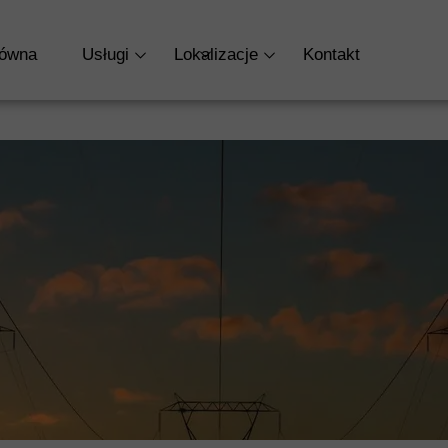
TRONA GŁÓWNA
O NAS
OFERTA
BLO
łówna
Usługi
Lokalizacje
Kontakt
RODO
KADRY I PŁACE
Kadry i Płace
Jastrzębie-Zdrój
KSIĘGOWOŚĆ
Księgowość
Racibórz
DORADZTWO POD
Założenie Firmy
ROZLICZENIA ZAG
Doradztwo Podatkowe
ZAŁOŻENIE FIRMY