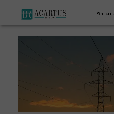
S
Strona g