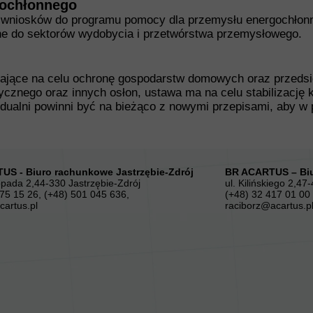
gochłonnego
ór wniosków do programu pomocy dla przemysłu energochłon
one do sektorów wydobycia i przetwórstwa przemysłowego.
ące na celu ochronę gospodarstw domowych oraz przedsięb
nego oraz innych osłon, ustawa ma na celu stabilizację kos
idualni powinni być na bieżąco z nowymi przepisami, aby w 
US - Biuro rachunkowe Jastrzębie-Zdrój
BR ACARTUS – Biu
topada 2,44-330 Jastrzębie-Zdrój
ul. Kilińskiego 2,47
75 15 26, (+48) 501 045 636,
(+48) 32 417 01 00
cartus.pl
raciborz@acartus.p