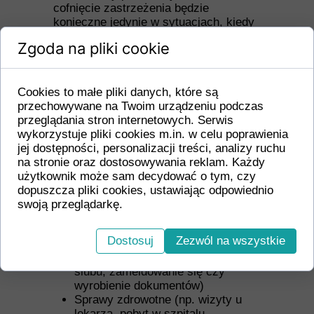
cofnięcie zastrzeżenia będzie
konieczne jedynie w sytuacjach, kiedy
planujesz załatwić konkretne sprawy
Zgoda na pliki cookie
wymagające weryfikacji Twojego
numeru PESEL.
Cookies to małe pliki danych, które są
W jakich sytuacjach
przechowywane na Twoim urządzeniu podczas
zastrzeżenie PESEL nie ma
przeglądania stron internetowych. Serwis
wpływu na codzienne
wykorzystuje pliki cookies m.in. w celu poprawienia
czynności?
jej dostępności, personalizacji treści, analizy ruchu
Zastrzeżenie numeru PESEL chroni
na stronie oraz dostosowywania reklam. Każdy
przed finansowymi skutkami kradzieży
użytkownik może sam decydować o tym, czy
danych osobowych, ale nie wpływa na
dopuszcza pliki cookies, ustawiając odpowiednio
wiele codziennych i formalnych
swoją przeglądarkę.
sytuacji. Zastrzeżony PESEL nie ma
wpływu na:
Dostosuj
Zezwól na wszystkie
Sprawy urzędowe (np. wzięcie
ślubu, zameldowanie się czy
wyrobienie dokumentów)
Sprawy zdrowotne (np. wizyty u
lekarza, pobyt w szpitalu,