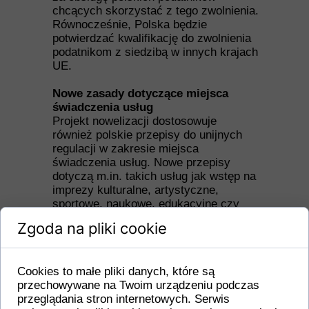
chcących skorzystać z tego zwolnienia.
Równocześnie, Polska będzie
potwierdzać kwalifikację do zwolnienia
podatnikom z siedzibą w innych krajach
UE.
Nowe zasady dotyczące miejsca
świadczenia usług
Projekt nowelizacji dostosowuje
również polskie przepisy do unijnych
regulacji w zakresie miejsca
świadczenia usług. Nowe przepisy
dotyczą m.in. takich usług jak wstęp na
imprezy kulturalne, artystyczne,
sportowe, naukowe, edukacyjne czy
rozrywkowe. W przypadku usług, gdzie
Zgoda na pliki cookie
obecność odbiorcy jest wirtualna, VAT
będzie należny w państwie, w którym
znajduje się odbiorca. Dotyczy to m.in.
Cookies to małe pliki danych, które są
transmisji internetowych wydarzeń
przechowywane na Twoim urządzeniu podczas
sportowych, rozrywkowych czy
przeglądania stron internetowych. Serwis
kulturalnych. W praktyce oznacza to,