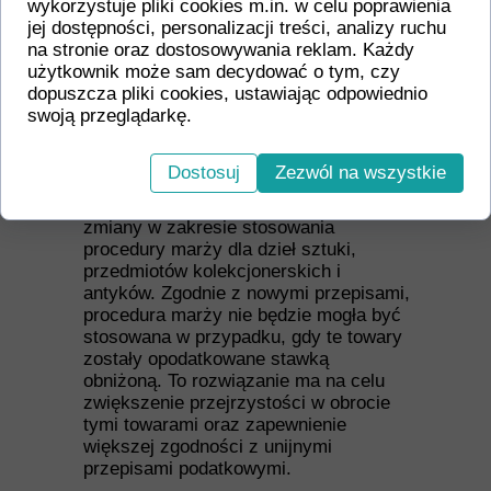
wykorzystuje pliki cookies m.in. w celu poprawienia
że VAT będzie rozliczany w kraju, gdzie
jej dostępności, personalizacji treści, analizy ruchu
faktycznie ma miejsce konsumpcja tych
na stronie oraz dostosowywania reklam. Każdy
usług. Przykładowo, jeśli transmisję
użytkownik może sam decydować o tym, czy
internetową koncertu zakupuje
dopuszcza pliki cookies, ustawiając odpowiednio
konsument, VAT zostanie pobrany w
swoją przeglądarkę.
kraju jego zamieszkania lub siedziby.
Ograniczenia dotyczące procedury
Dostosuj
Zezwól na wszystkie
marży
Projekt ustawy wprowadza również
zmiany w zakresie stosowania
procedury marży dla dzieł sztuki,
przedmiotów kolekcjonerskich i
antyków. Zgodnie z nowymi przepisami,
procedura marży nie będzie mogła być
stosowana w przypadku, gdy te towary
zostały opodatkowane stawką
obniżoną. To rozwiązanie ma na celu
zwiększenie przejrzystości w obrocie
tymi towarami oraz zapewnienie
większej zgodności z unijnymi
przepisami podatkowymi.