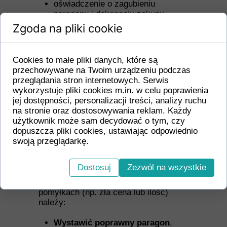
oświadczenie o zagubieniu
paragonu i dokonaniu zakupu,
zeznania świadków,
Zgoda na pliki cookie
dokument gwarancji.
Pod warunkiem udokumentowania, że:
Cookies to małe pliki danych, które są
przechowywane na Twoim urządzeniu podczas
zakup miał miejsce,
przeglądania stron internetowych. Serwis
towar został zwrócony,
wykorzystuje pliki cookies m.in. w celu poprawienia
pieniądze zostały oddane klientowi
jej dostępności, personalizacji treści, analizy ruchu
– można dokonać korekty
na stronie oraz dostosowywania reklam. Każdy
przychodu.
użytkownik może sam decydować o tym, czy
dopuszcza pliki cookies, ustawiając odpowiednio
Oczywista pomyłka na
swoją przeglądarkę.
paragonie
Nie można usunąć błędnie
Dostosuj
Zezwól na wszystkie
wydrukowanego paragonu z pamięci
kasy, dlatego przy oczywistych
pomyłkach (np. zła cena lub ilość)
należy:
Wystawić poprawny paragon
,